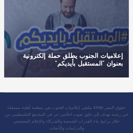
إعلاميات الجنوب يطلق حملة إلكترونية
بعنوان “المستقبل بأيديكم”
حقوق النشر 2026 ملتقى إعلاميات الجنوب هي منظمة أهلية مستقلة
غير ربحية تهدف إلى خلق صوت اعلامى حر فى المجتمع الفلسطيني من
خلال برامج بناء القدرات للجمعية والشركاء والإعلام المجتمعي
والدراسات والأبحاث.