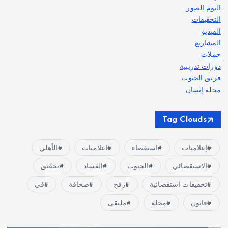
البوم الصور
التحقيقات
الفيديو
المشاريع
حملات
دورات تدريبية
فريق الجنوب
مجلة إنسان
Tag Clouds
إعلاميات
استقصاء
اعلاميات
الأهلي
الاستقصائي
الجنوب
الفساد
تحقيق
تحقيقات استقصائية
رفح
صحافة
في
قانون
مجلة
ملتقى