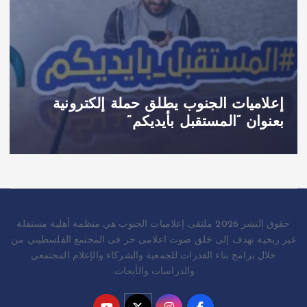
إعلاميات الجنوب يطلق حملة إلكترونية
بعنوان “المستقبل بأيديكم”
حقوق النشر 2026 ملتقى إعلاميات الجنوب هي منظمة أهلية مستقلة
غير ربحية تهدف إلى خلق صوت اعلامى حر فى المجتمع الفلسطيني من
خلال برامج بناء القدرات للجمعية والشركاء والإعلام المجتمعي
والدراسات والأبحاث.