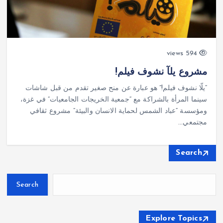
594 views
مشروع يلآ نشوف فيلم!
“يلّا نشوف فيلم!” هو عبارة عن منح صغير تقدم من قبل شاشات
سينما المرأة بالشراكة مع “جمعية الخريجات الجامعيات” في غزة،
ومؤسسة “عباد الشمس لحماية الانسان والبيئة” مشروع ثقافي
مجتمعي…
Search
Search
Explore Topics