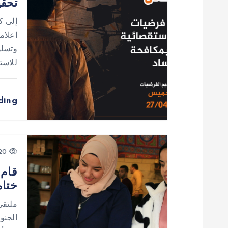
تحقي
م
إلى ك
اعلام
ق
وتسلي
للاست
ا
ding
ل
ا
920 views
ت
قام 
ختام
ملتقى
الجنو