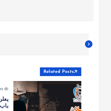
ت
ص
فّ
Related Posts
ح
782 views
ا
يعلن
باب 
ل