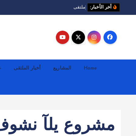
م
ل
ت
ق
ى
ا
ع
ل
م
ي
ا
ت
ا
أخر الأخبار:
Home
المشاريع
أخبار الملتقى
ع
مشروع يلآ نشوف 