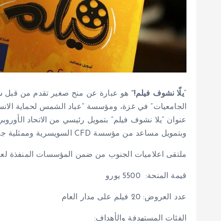
“
يلّا نشوف فيلم!”
هو عبارة عن منح صغير تقدم من قبل شا
الجامعيات” في غزة، ومؤسسة “عباد الشمس لحماية الانس
عنوان “يلا نشوف فيلم” بتمويل رئيسي من الاتحاد الأورو
وبتمويل مساعد من مؤسسة CFD السويسرية وممثلية جمهورية بولندا في فلسطين.
ملتقى اعلاميات الجنوب من ضمن المؤسسات المنفذة لعر
قيمة المنحة: 5500 يورو
عدد العروض: 20 فيلم على مدار العام
الفئات المستهدفة والأهداف: